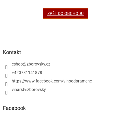
ZPĚT DO OBCHODU
Z
á
p
a
Kontakt
t
í
eshop
@
zborovsky.cz
+420731141878
https://www.facebook.com/vinoodpramene
vinarstvizborovsky
Facebook