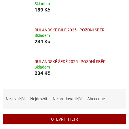
Skladem
189 Kč
RULANDSKÉ BÍLÉ 2025 - POZDNÍ SBĚR
Skladem
234 Kč
RULANDSKÉ ŠEDÉ 2025 - POZDNÍ SBĚR
Skladem
234 Kč
Ř
a
Nejlevnější
Nejdražší
Nejprodávanější
Abecedně
z
e
n
OTEVŘÍT FILTR
í