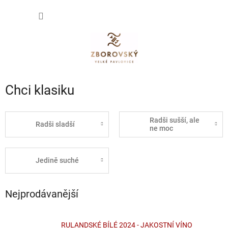
Přejít
NÁKUP
na
obsah
KOŠÍK
Chci klasiku
Radši sušší, ale
Radši sladší
ne moc
Jedině suché
Nejprodávanější
RULANDSKÉ BÍLÉ 2024 - JAKOSTNÍ VÍNO