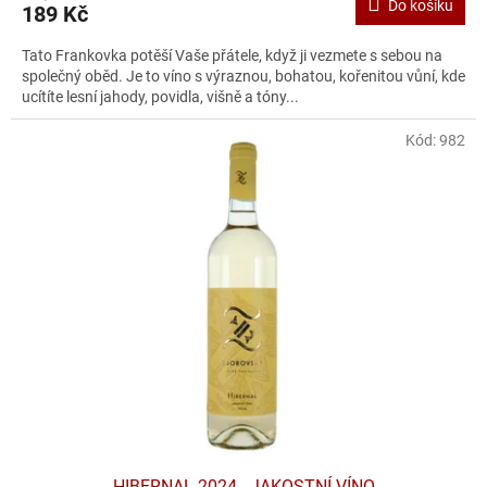
Do košíku
189 Kč
Tato Frankovka potěší Vaše přátele, když ji vezmete s sebou na
společný oběd. Je to víno s výraznou, bohatou, kořenitou vůní, kde
ucítíte lesní jahody, povidla, višně a tóny...
Kód:
982
HIBERNAL 2024 - JAKOSTNÍ VÍNO