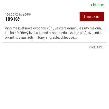
Skladem
156,20 Kč bez DPH
Do košíku
189 Kč
Víno má květinově ovocnou vůni, ve které dominuje žlutý meloun,
jablko, třešňový květ a jemná stopa medu. Chuť je plná, ovocná a
pikantní, s nasládlými tóny angreštu, chlebové...
Kód:
1125