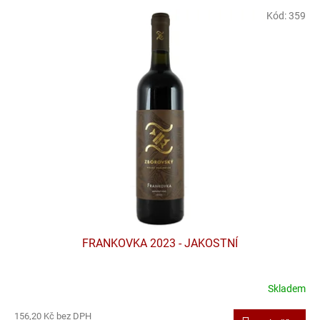
p
V
r
Kód:
359
ý
o
p
d
i
u
s
k
p
t
r
ů
o
d
u
k
t
ů
FRANKOVKA 2023 - JAKOSTNÍ
Skladem
156,20 Kč bez DPH