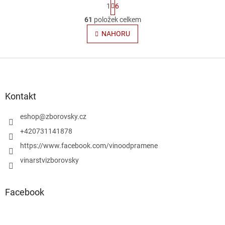
S
1
6
t
O
r
61
položek celkem
v
á
l
NAHORU
n
á
k
o
d
v
Z
a
á
c
á
n
í
p
í
p
a
Kontakt
r
t
v
í
eshop
@
zborovsky.cz
k
y
+420731141878
v
https://www.facebook.com/vinoodpramene
ý
p
vinarstvizborovsky
i
s
u
Facebook