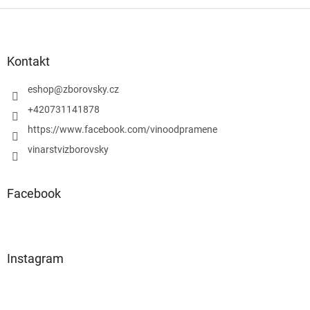
v
l
Z
á
á
d
p
a
a
Kontakt
c
t
í
í
eshop
@
zborovsky.cz
p
r
+420731141878
v
https://www.facebook.com/vinoodpramene
k
y
vinarstvizborovsky
v
ý
p
Facebook
i
s
u
Instagram