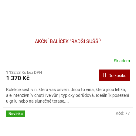
AKČNÍ BALÍČEK "RADŠI SUŠŠÍ"
Skladem
1 132,23 Kč bez DPH
Do košíku
1 370 Kč
Kolekce šesti vín, která vás osvěží. Jsou to vína, která jsou lehká,
ale intenzivní v chuti i ve vůni, typicky odrůdová. Ideální k posezení
u grilu nebo na slunečné terase....
Kód:
77
Novinka