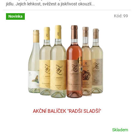
jídlu. Jejich lehkost, svěžest a jiskřivost okouzlí...
Kód:
99
Novinka
AKČNÍ BALÍČEK "RADŠI SLADŠÍ"
Skladem