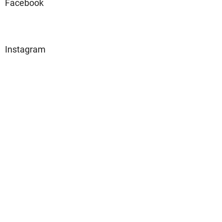
Facebook
i
s
u
Instagram