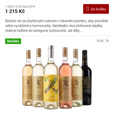
1 004,13 Kč bez DPH
Do košíku
1 215 Kč
Šestice vín se zbytkovým cukrem v takovém poměru, aby působila
velmi vyváženě a harmonicky. Nečekejte vína přehnaně sladká,
stále je řadíme do kategorie 'polosuchá', ale díky...
Kód:
76
Novinka