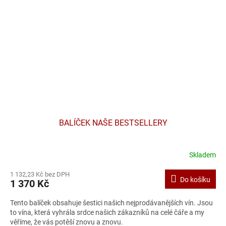
BALÍČEK NAŠE BESTSELLERY
Skladem
1 132,23 Kč bez DPH
Do košíku
1 370 Kč
Tento balíček obsahuje šestici našich nejprodávanějších vín. Jsou
to vína, která vyhrála srdce našich zákazníků na celé čáře a my
věříme, že vás potěší znovu a znovu.