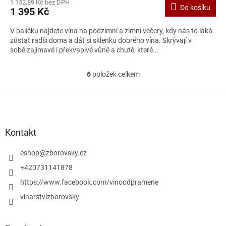
1 152,89 Kč bez DPH
Do košíku
1 395 Kč
V balíčku najdete vína na podzimní a zimní večery, kdy nás to láká
zůstat radši doma a dát si sklenku dobrého vína. Skrývají v
sobě zajímavé i překvapivé vůně a chutě, které...
6
položek celkem
O
v
l
Z
á
á
d
p
a
a
Kontakt
c
t
í
í
eshop
@
zborovsky.cz
p
r
+420731141878
v
https://www.facebook.com/vinoodpramene
k
y
vinarstvizborovsky
v
ý
p