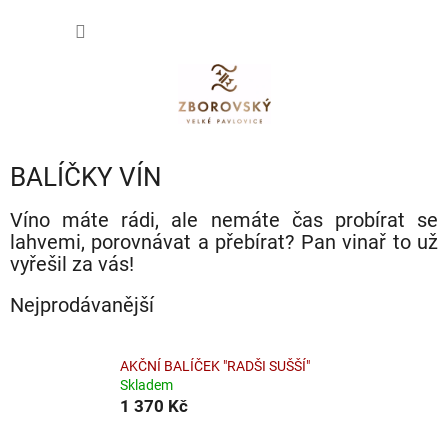
Přejít
NÁKUP
na
obsah
KOŠÍK
BALÍČKY VÍN
Víno máte rádi, ale nemáte čas probírat se
lahvemi, porovnávat a přebírat? Pan vinař to už
vyřešil za vás!
Nejprodávanější
AKČNÍ BALÍČEK "RADŠI SUŠŠÍ"
Skladem
1 370 Kč