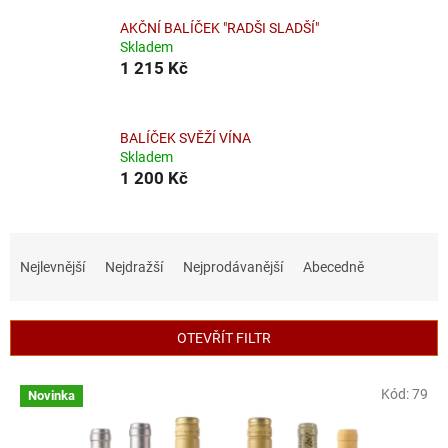
AKČNÍ BALÍČEK "RADŠI SLADŠÍ"
Skladem
1 215 Kč
BALÍČEK SVĚŽÍ VÍNA
Skladem
1 200 Kč
Ř
a
Nejlevnější
Nejdražší
Nejprodávanější
Abecedně
z
e
n
OTEVŘÍT FILTR
í
p
V
r
Kód:
79
Novinka
ý
o
p
d