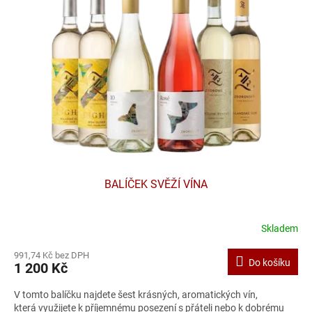
i
u
s
k
p
t
r
ů
o
d
u
k
t
ů
BALÍČEK SVĚŽÍ VÍNA
Skladem
991,74 Kč bez DPH
Do košíku
1 200 Kč
V tomto balíčku najdete šest krásných, aromatických vín,
která využijete k příjemnému posezení s přáteli nebo k dobrému