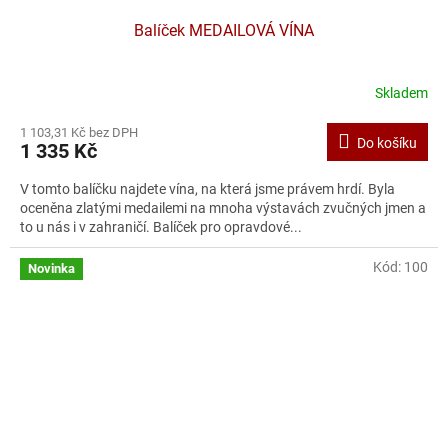
Balíček MEDAILOVÁ VÍNA
Skladem
1 103,31 Kč bez DPH
Do košíku
1 335 Kč
V tomto balíčku najdete vína, na která jsme právem hrdí. Byla
oceněna zlatými medailemi na mnoha výstavách zvučných jmen a
to u nás i v zahraničí. Balíček pro opravdové...
Kód:
100
Novinka