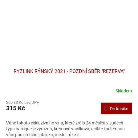
RYZLINK RÝNSKÝ 2021 - POZDNÍ SBĚR "REZERVA"
Skladem
260,33 Kč bez DPH
315 Kč
Do košíku
Vůně tohoto exkluzivního vína, které zrálo 24 měsíců v sudech
typu barrique je výrazná, krémově vanilková, ucítíte i příjemnou
vůni podzimního jablíčka, medu, růže i...