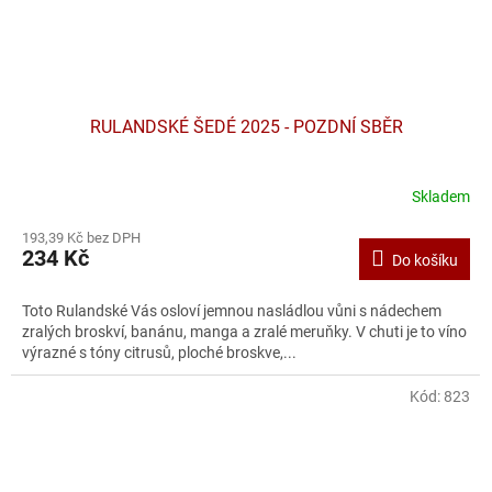
RULANDSKÉ ŠEDÉ 2025 - POZDNÍ SBĚR
Skladem
193,39 Kč bez DPH
234 Kč
Do košíku
Toto Rulandské Vás osloví jemnou nasládlou vůni s nádechem
zralých broskví, banánu, manga a zralé meruňky. V chuti je to víno
výrazné s tóny citrusů, ploché broskve,...
Kód:
823