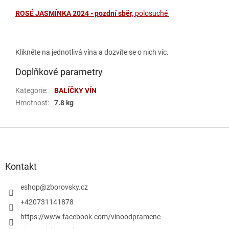
ROSÉ JASMÍNKA 2024 - pozdní sběr,
polosuché
Klikněte na jednotlivá vína a dozvíte se o nich víc.
Doplňkové parametry
Kategorie
:
BALÍČKY VÍN
Hmotnost
:
7.8 kg
Z
á
p
a
Kontakt
t
í
eshop
@
zborovsky.cz
+420731141878
https://www.facebook.com/vinoodpramene