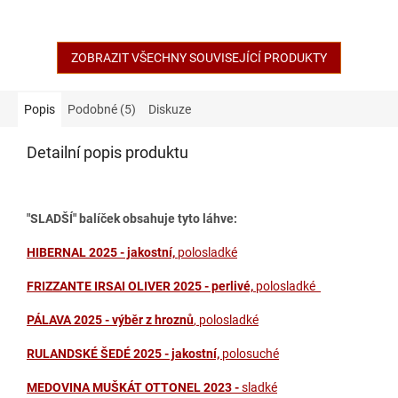
ZOBRAZIT VŠECHNY SOUVISEJÍCÍ PRODUKTY
Popis
Podobné (5)
Diskuze
Detailní popis produktu
"SLADŠÍ" balíček obsahuje tyto láhve:
HIBERNAL 2025 - jakostní,
polosladké
FRIZZANTE IRSAI OLIVER 2025 - perlivé,
polosladké
PÁLAVA 2025 - výběr z hroznů
, polosladké
RULANDSKÉ ŠEDÉ 2025 - jakostní,
polosuché
MEDOVINA MUŠKÁT OTTONEL 2023 -
sladké