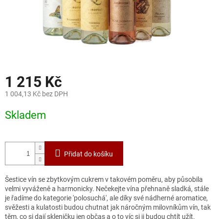
1 215 Kč
1 004,13 Kč bez DPH
Měrná
Skladem
cena:
Přidat do košíku
Šestice vín se zbytkovým cukrem v takovém poměru, aby působila
velmi vyváženě a harmonicky. Nečekejte vína přehnaně sladká, stále
je řadíme do kategorie 'polosuchá', ale díky své nádherné aromatice,
svěžesti a kulatosti budou chutnat jak náročným milovníkům vín, tak
těm, co si dají skleničku jen občas a o to víc si ji budou chtít užít.