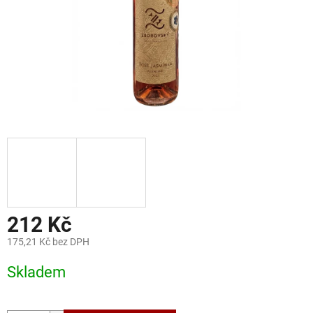
212 Kč
175,21 Kč bez DPH
Měrná
Skladem
cena: