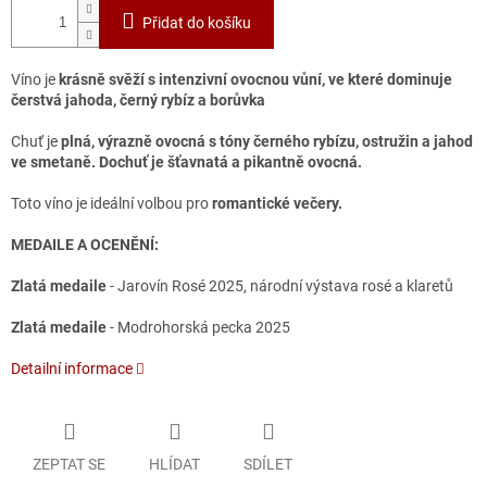
Přidat do košíku
Víno je
krásně svěží s intenzivní ovocnou vůní, ve které dominuje
čerstvá jahoda, černý rybíz a borůvka
Chuť je
plná, výrazně ovocná s tóny černého rybízu, ostružin a jahod
ve smetaně. Dochuť je šťavnatá a pikantně ovocná.
Toto víno je ideální volbou pro
romantické večery.
MEDAILE A OCENĚNÍ:
Zlatá medaile
- Jarovín Rosé 2025, národní výstava rosé a klaretů
Zlatá medaile
- Modrohorská pecka 2025
Detailní informace
ZEPTAT SE
HLÍDAT
SDÍLET