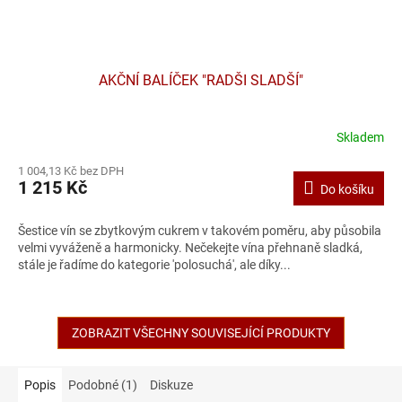
AKČNÍ BALÍČEK "RADŠI SLADŠÍ"
Skladem
1 004,13 Kč bez DPH
1 215 Kč
Do košíku
Šestice vín se zbytkovým cukrem v takovém poměru, aby působila
velmi vyváženě a harmonicky. Nečekejte vína přehnaně sladká,
stále je řadíme do kategorie 'polosuchá', ale díky...
ZOBRAZIT VŠECHNY SOUVISEJÍCÍ PRODUKTY
Popis
Podobné (1)
Diskuze