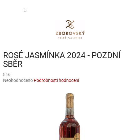
Přejít
NÁKUP
na
obsah
KOŠÍK
ROSÉ JASMÍNKA 2024 - POZDNÍ
SBĚR
816
Průměrné
Neohodnoceno
Podrobnosti hodnocení
hodnocení
produktu
je
0,0
z
5
hvězdiček.