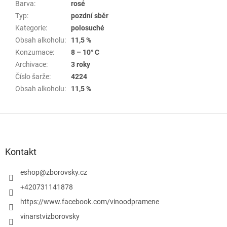
Barva
:
rosé
Typ
:
pozdní sběr
Kategorie
:
polosuché
Obsah alkoholu
:
11,5 %
Konzumace
:
8 – 10° C
Archivace
:
3 roky
Číslo šarže
:
4224
Obsah alkoholu
:
11,5 %
Z
á
p
a
Kontakt
t
í
eshop
@
zborovsky.cz
+420731141878
https://www.facebook.com/vinoodpramene
vinarstvizborovsky