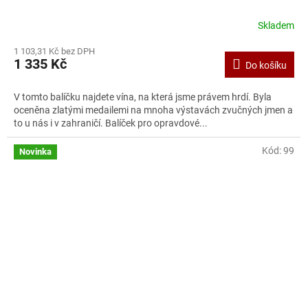
Skladem
1 103,31 Kč bez DPH
1 335 Kč
Do košíku
V tomto balíčku najdete vína, na která jsme právem hrdí. Byla
oceněna zlatými medailemi na mnoha výstavách zvučných jmen a
to u nás i v zahraničí. Balíček pro opravdové...
Kód:
99
Novinka