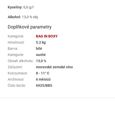
Kyseliny:
6,6 g/l
Alkohol:
13,0 % obj.
Doplňkové parametry
Kategorie
:
BAG IN BOXY
Hmotnost
:
5.2 kg
Barva
:
bílé
Kategorie
:
suché
Obsah alkoholu
:
13,0 %
Zařazení
:
moravské zemské víno
Konzumace
:
8 - 11° C
Archivace
:
6 měsíců
Číslo šarže
:
6925/BB5
Z
á
p