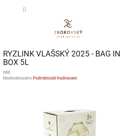
Přejít
NÁKUP
na
obsah
KOŠÍK
RYZLINK VLAŠSKÝ 2025 - BAG IN
BOX 5L
080
Průměrné
Neohodnoceno
Podrobnosti hodnocení
hodnocení
produktu
je
0,0
z
5
hvězdiček.