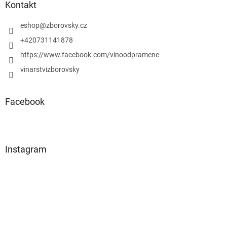
a
Kontakt
t
í
eshop
@
zborovsky.cz
+420731141878
https://www.facebook.com/vinoodpramene
vinarstvizborovsky
Facebook
Instagram