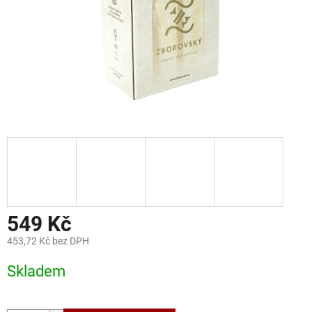
549 Kč
453,72 Kč bez DPH
Měrná
Skladem
cena: