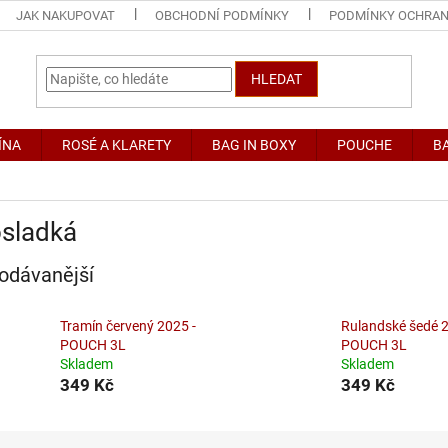
JAK NAKUPOVAT
OBCHODNÍ PODMÍNKY
PODMÍNKY OCHRAN
HLEDAT
ÍNA
ROSÉ A KLARETY
BAG IN BOXY
POUCHE
BA
osladká
odávanější
Tramín červený 2025 -
Rulandské šedé 2
POUCH 3L
POUCH 3L
Skladem
Skladem
349 Kč
349 Kč