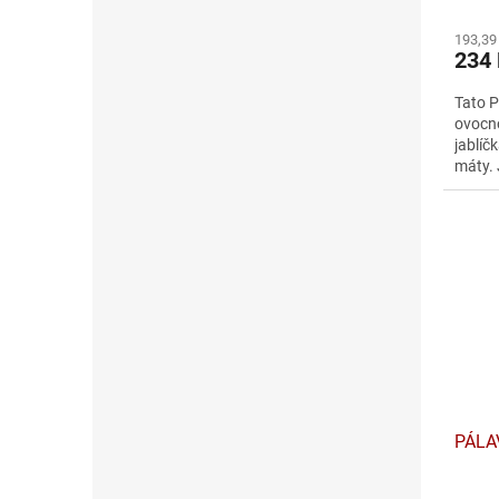
193,39
234
Tato P
ovocno
jablíč
máty. 
bezové
PÁLA