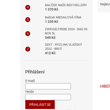
n
a
Nejlev
BALÍČEK NAŠE BESTSELLERY
e
z
1 370 Kč
l
e
Balíček MEDAILOVÁ VÍNA
n
1 335 Kč
í
ZWEIGELTREBE 2024 - BAG IN
p
V
BOX 5L
r
549 Kč
ý
o
p
SEKT - RYZLINK VLAŠSKÝ
d
i
2022 - BRUT
u
412 Kč
s
k
p
t
r
ů
o
Přihlášení
d
E-mail
u
HIBE
k
Heslo
t
ů
PŘIHLÁSIT SE