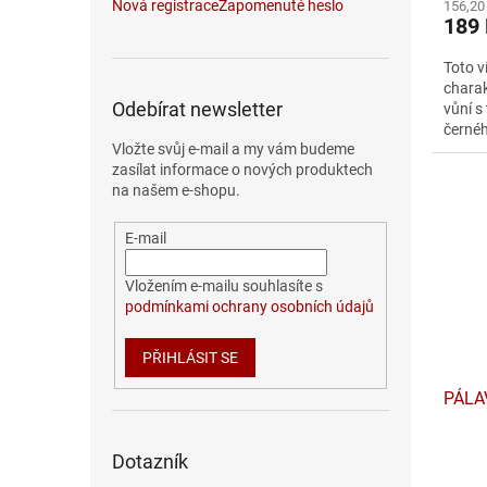
Nová registrace
Zapomenuté heslo
156,20
189
Toto 
charak
Odebírat newsletter
vůní s
černéh
Vložte svůj e-mail a my vám budeme
parů. 
zasílat informace o nových produktech
na našem e-shopu.
E-mail
Vložením e-mailu souhlasíte s
podmínkami ochrany osobních údajů
PŘIHLÁSIT SE
PÁLA
Dotazník