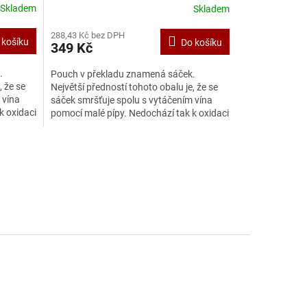
Skladem
Skladem
288,43 Kč bez DPH
 košíku
Do košíku
349 Kč
.
Pouch v překladu znamená sáček.
, že se
Největší předností tohoto obalu je, že se
 vína
sáček smršťuje spolu s vytáčením vína
k oxidaci
pomocí malé pípy. Nedochází tak k oxidaci
a víno si zachovává...