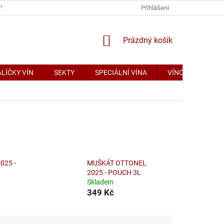
Y OSOBNÍCH ÚDAJŮ
DOPRAVA A PLATBA
Přihlášení
NÁKUPNÍ
Prázdný košík
KOŠÍK
LÍČKY VÍN
SEKTY
SPECIÁLNÍ VÍNA
VÍNO PRO FIRMY
025 -
MUŠKÁT OTTONEL
2025 - POUCH 3L
Skladem
349 Kč