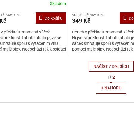
Skladem
 Kč bez DPH
288,43 Kč bez DPH
Do košíku
Do
 Kč
349 Kč
 v překladu znamená sáček.
Pouch v překladu znamená sáček
ší předností tohoto obalu je, že se
Největší předností tohoto obalu je
smršťuje spolu s vytáčením vína
sáček smršťuje spolu s vytáčením
 malé pípy. Nedochází tak k oxidaci
pomocí malé pípy. Nedochází tak 
 si zachovává...
a víno si zachovává...
NAČÍST 7 DALŠÍCH
S
1
2
t
O
r
v
NAHORU
á
l
n
á
k
d
o
a
v
c
á
í
n
p
í
r