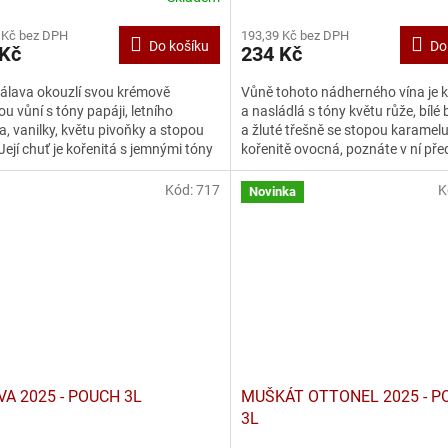
 Kč bez DPH
193,39 Kč bez DPH
Do košíku
Do
 Kč
234 Kč
álava okouzlí svou krémově
Vůně tohoto nádherného vína je k
u vůní s tóny papáji, letního
a nasládlá s tóny květu růže, bílé
ka, vanilky, květu pivoňky a stopou
a žluté třešně se stopou karamelu
Její chuť je kořenitá s jemnými tóny
kořenitě ovocná, poznáte v ní př
ho sirupu,...
jablka...
Kód:
717
K
Novinka
VA 2025 - POUCH 3L
MUŠKÁT OTTONEL 2025 - P
3L