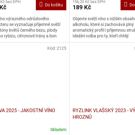
 Kč bez DPH
156,20 Kč bez DPH
Do košíku
Do
 Kč
189 Kč
víno výrazného odrůdového
Objevte svěží víno s nižším obsa
teru se vyznačuje příjemně svěží
alkoholu, které si zachovává plný
 tóny květů černého bezu, plody
aromatický profil i příjemnou stru
o rybízu, citronové trávy a bon
Ideální volba pro ty, kteří chtějí
Jeho chuť je nasládlá s...
vychutnávat víno s lehkostí –...
Kód:
2125
VA 2025 - JAKOSTNÍ VÍNO
RYZLINK VLAŠSKÝ 2023 - V
HROZNŮ
Skladem