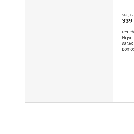
280,17
339
Pouch
Největ
sáček 
pomocí
a víno
Z
á
p
a
t