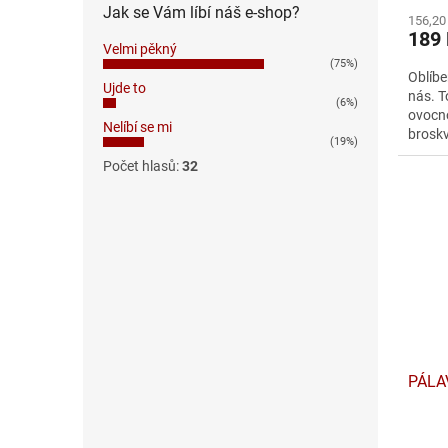
Jak se Vám líbí náš e-shop?
156,20
189
Velmi pěkný
(75%)
Oblíbe
Ujde to
nás. T
(6%)
ovocno
Nelíbí se mi
broskv
(19%)
Chuť..
Počet hlasů:
32
PÁLA