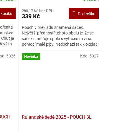
280,17 Kč bez DPH
 košíku
Do košíku
339 Kč
ořenitá
Pouch v překladu znamená sáček.
 broskve
Největší předností tohoto obalu je, že se
 Chuť je
sáček smršťuje spolu s vytáčením vína
edevším
pomocí malé pípy. Nedochází tak k oxidaci
a víno si zachovává...
ód:
5026
Kód:
5027
Novinka
OUCH
Rulandské šedé 2025 - POUCH 3L