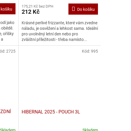
175,21 Kč bez DPH
 košíku
Do košíku
212 Kč
hodí jako
Krásné perlivé frizzante, které vám zvedne
 obědě.
náladu, je osvěžení a lehkost sama. Ideální
, oříšky
pro uvolněný letní den nebo pro
 a
zvláštní příležitosti - třeba namísto...
ód:
2725
Kód:
995
OZDNÍ
HIBERNAL 2025 - POUCH 3L
Skladem
Skladem