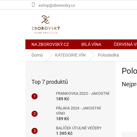
Přejít
eshop@zborovsky.cz
na
obsah
NA ZBOROVSKÝ.CZ
BÍLÁ VÍNA
ČERVENÁ V
Domů
KATEGORIE VÍN
Polosladká
P
Pol
o
s
Top 7 produktů
Nejpr
t
r
FRANKOVKA 2023 - JAKOSTNÍ
a
189 Kč
n
PÁLAVA 2024 - JAKOSTNÍ
n
VÍNO
í
189 Kč
p
BALÍČEK ÚTULNÉ VEČERY
a
1 395 Kč
Ř