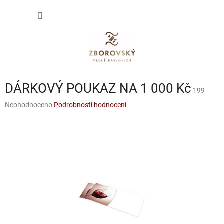
Přejít
NÁKUP
na
obsah
KOŠÍK
DÁRKOVÝ POUKAZ NA 1 000 Kč
199
Průměrné
Neohodnoceno
Podrobnosti hodnocení
hodnocení
produktu
je
0,0
z
5
hvězdiček.