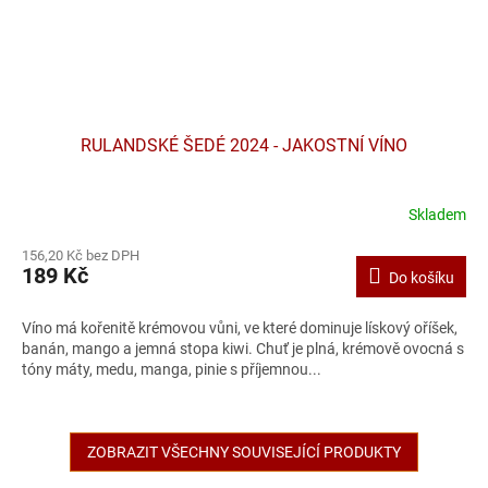
RULANDSKÉ ŠEDÉ 2024 - JAKOSTNÍ VÍNO
Skladem
156,20 Kč bez DPH
189 Kč
Do košíku
Víno má kořenitě krémovou vůni, ve které dominuje lískový oříšek,
banán, mango a jemná stopa kiwi. Chuť je plná, krémově ovocná s
tóny máty, medu, manga, pinie s příjemnou...
ZOBRAZIT VŠECHNY SOUVISEJÍCÍ PRODUKTY