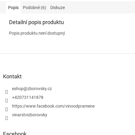
Popis
Podobné (6)
Diskuze
Detailní popis produktu
Popis produktu není dostupný
Z
á
p
a
Kontakt
t
í
eshop
@
zborovsky.cz
+420731141878
https://www.facebook.com/vinoodpramene
vinarstvizborovsky
Facebook