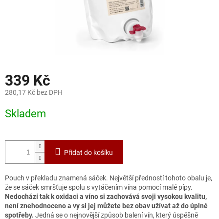
339 Kč
280,17 Kč bez DPH
Měrná
Skladem
cena:
Přidat do košíku
Pouch v překladu znamená sáček. Největší předností tohoto obalu je,
že se sáček smršťuje spolu s vytáčením vína pomocí malé pípy.
Nedochází tak k oxidaci a víno si zachovává svoji vysokou kvalitu,
není znehodnoceno a vy si jej můžete bez obav užívat až do úplné
spotřeby.
Jedná se o nejnovější způsob balení vín, který úspěšně