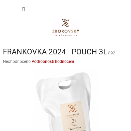
Přejít
NÁKUP
na
obsah
KOŠÍK
FRANKOVKA 2024 - POUCH 3L
892
Průměrné
Neohodnoceno
Podrobnosti hodnocení
hodnocení
produktu
je
0,0
z
5
hvězdiček.