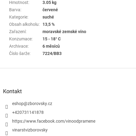
Hmotnost
:
3.05 kg
Barva
:
červené
Kategorie
:
suché
Obsah alkoholu
:
13,5 %
Zařazení
:
moravské zemské víno
Konzumace
:
15 - 18° C
Archivace
:
6 měsíců
Číslo šarže
:
7224/BB3
Z
á
p
a
Kontakt
t
í
eshop
@
zborovsky.cz
+420731141878
https://www.facebook.com/vinoodpramene
vinarstvizborovsky