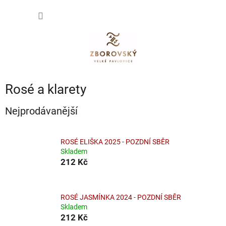
Přejít
NÁKUP
na
obsah
KOŠÍK
Rosé a klarety
Nejprodávanější
ROSÉ ELIŠKA 2025 - POZDNÍ SBĚR
Skladem
212 Kč
ROSÉ JASMÍNKA 2024 - POZDNÍ SBĚR
Skladem
212 Kč