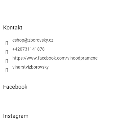
v
l
Z
á
á
d
p
a
a
Kontakt
c
t
í
í
eshop
@
zborovsky.cz
p
r
+420731141878
v
https://www.facebook.com/vinoodpramene
k
y
vinarstvizborovsky
v
ý
p
Facebook
i
s
u
Instagram