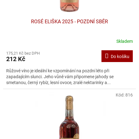
ů
ROSÉ ELIŠKA 2025 - POZDNÍ SBĚR
Skladem
175,21 Kč bez DPH
Do košíku
212 Kč
Růžové víno je ideální ke vzpomínání na pozdní léto při
zapadajícím slunci. Jeho vůně vám připomene jahody se
smetanou, černý rybíz, lesní ovoce, zralé nektarinky a...
Kód:
816