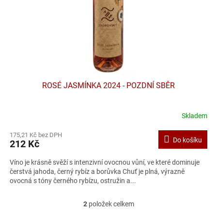
ROSÉ JASMÍNKA 2024 - POZDNÍ SBĚR
Skladem
175,21 Kč bez DPH
Do košíku
212 Kč
Víno je krásně svěží s intenzivní ovocnou vůní, ve které dominuje
čerstvá jahoda, černý rybíz a borůvka Chuť je plná, výrazně
ovocná s tóny černého rybízu, ostružin a...
2
položek celkem
O